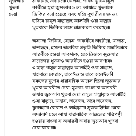
জুমআর
মাকরুহে তাহরিমী। কেননা, পবিত্র কুরআনুল
খুতবা
কারীমে সূরা জুমআর ৯ নং আয়াতে খুতবাকে
দেয়া
জিকির বলা হয়েছে এবং সহিহ বুখারীর ৯২৯ নং
হাদিসে রাসূল সাল্লাল্লাহু আলাইহি ওয়া সাল্লাম
খুতবাকে জিকির নামে নামকরণ করেছেন।
অন্যান্য জিকির, যেমন- তাকবীরে তাহরীমা, সালাম,
তাশাহহুদ, হজের তালবিয়া প্রভৃতি জিকির যেমনিভাবে
আরবীতে হওয়া আবশ্যক, তেমনিভাবে জুমআর
নামাজের খুতবাও আরবীতে হওয়া আবশ্যক।
এ ছাড়া রাসূল সাল্লাল্লাহু আলাইহি ওয়া সাল্লাম,
সাহাবায়ে কেরাম, তাবেঈন ও তাবে তাবেঈনÑ
সকলের যুগের ধারাবাহিক আমল ছিলো জুমআর
খুতবা আরবীতে দেয়া। সুতরাং বাংলা বা অনারবী
ভাষায় জুমআর খুতবা দেয়া রাসূল সাল্লাল্লাহু আলাইহি
ওয়া সাল্লাম, সাহাবা, তাবেঈন, তাবে তাবেঈন,
ফুকাহায়ে কেরাম ও আইম্মায়ে মুজতাহিদীন থেকে
অদ্যাবদি চলে আসা ধারাবাহিক আমলের পরিপন্থী
হওয়ায় বাংলা বা অনারবী ভাষায় জুমআর খুতবা
দেয়া যাবে না।