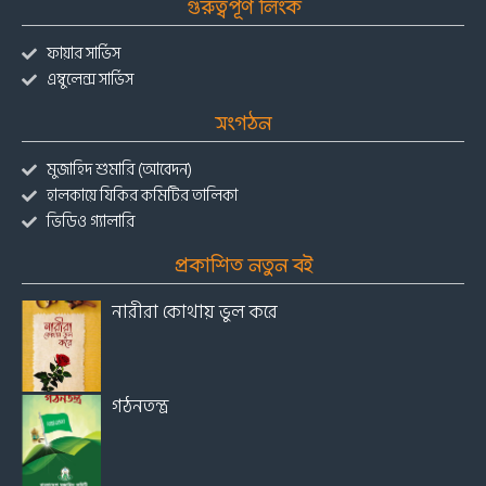
গুরুত্বপূর্ণ লিংক
ফায়ার সার্ভিস
এম্বুলেন্স সার্ভিস
সংগঠন
মুজাহিদ শুমারি (আবেদন)
হালকায়ে যিকির কমিটির তালিকা
ভিডিও গ্যালারি
প্রকাশিত নতুন বই
নারীরা কোথায় ভুল করে
গঠনতন্ত্র