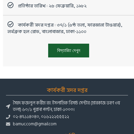
প্রতিষ্ঠার তারিখ : ২৬ ফেব্রুয়ারি, ১৯৮২
কার্যকরী সদর দপ্তর : ৩৭/১ (৬ষ্ঠ তলা, ফারজানা টাওয়ার),
নর্থব্রুক হল রোড, বাংলাবাজার, ঢাকা-১১০০
বিস্তারিত দেখুন
কার্যকরী সদর দপ্তর
সৈয়দ ফজলুল করীম রহ. ইসলামিক রিসার্চ সেন্টার (মারকাজ ভবণ ৩য়
তলা) ৬০/১ পুরানা পল্টন, ঢাকা-১০০০।
০২-৪৭১১৪০৪০, ০১৬২২২৫৫৫২২
bamuc.com@gmail.com