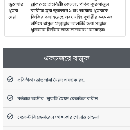
জুমআর
মা
করুহে তাহরিমী। কেননা, পবিত্র কুরআনুল
খুতবা
কারীমে সূরা জুমআর ৯ নং আয়াতে খুতবাকে
দেয়া
জিকির বলা হয়েছে এবং সহিহ বুখারীর ৯২৯ নং
হাদিসে রাসূল সাল্লাল্লাহু আলাইহি ওয়া সাল্লাম
খুতবাকে জিকির নামে নামকরণ করেছেন।
একনজরে বামুক
প্রতিষ্ঠাতা : মাওলানা সৈয়দ এসহাক রহ.
বর্তমান আমীর : মুফতি সৈয়দ রেজাউল করীম
সেক্রেটারি জেনারেল : খন্দকার গোলাম মাওলা