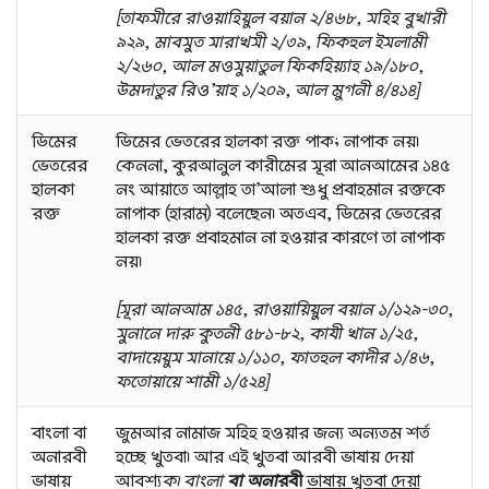
[তাফসীরে রাওয়াহিয়ুল বয়ান ২/৪৬৮, সহিহ বুখারী
৯২৯, মাবসুত সারাখসী ২/৩৯, ফিকহুল ইসলামী
২/২৬০, আল মওসুয়াতুল ফিকহিয়্যাহ ১৯/১৮০,
উমদাতুর রিও’য়াহ ১/২০৯, আল মুগনী ৪/৪১৪]
ডিমের
ডিমের ভেতরের হালকা রক্ত পাক; নাপাক নয়।
ভেতরের
কেননা, কুরআনুল কারীমের সূরা আনআমের ১৪৫
হালকা
নং আয়াতে আল্লাহ তা’আলা শুধু প্রবাহমান রক্তকে
রক্ত
নাপাক (হারাম) বলেছেন। অতএব, ডিমের ভেতরের
হালকা রক্ত প্রবাহমান না হওয়ার কারণে তা নাপাক
নয়।
[সূরা আনআম ১৪৫, রাওয়ায়িয়ুল বয়ান ১/১২৯-৩০,
সুনানে দারু কুতনী ৫৮১-৮২, কাযী খান ১/২৫,
বাদায়েয়ুস সানায়ে ১/১১০, ফাতহুল কাদীর ১/৪৬,
ফতোয়ায়ে শামী ১/৫২৪]
বাংলা বা
জুমআর নামাজ সহিহ হওয়ার জন্য অন্যতম শর্ত
অনারবী
হচ্ছে খুতবা। আর এই খুতবা আরবী ভাষায় দেয়া
ভাষায়
আবশ্য
ক। বাংলা
বা অনা
রবী
ভাষায় খুতবা দেয়া