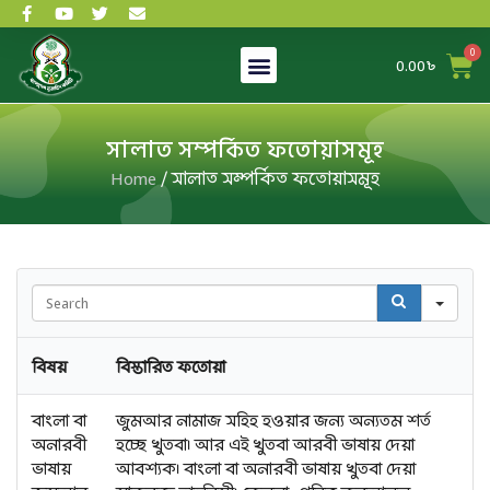
0.00
৳
সালাত সম্পর্কিত ফতোয়াসমূহ
Home
/ সালাত সম্পর্কিত ফতোয়াসমূহ
S
e
a
বিষয়
বিস্তারিত ফতোয়া
r
c
h
বাংলা বা
জুমআর নামাজ সহিহ হওয়ার জন্য অন্যতম শর্ত
অনারবী
হচ্ছে খুতবা। আর এই খুতবা আরবী ভাষায় দেয়া
ভাষায়
আবশ্যক। বাংলা বা অনারবী ভাষায় খুতবা দেয়া