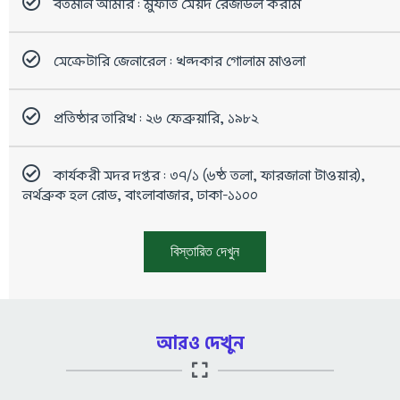
বর্তমান আমীর : মুফতি সৈয়দ রেজাউল করীম
সেক্রেটারি জেনারেল : খন্দকার গোলাম মাওলা
প্রতিষ্ঠার তারিখ : ২৬ ফেব্রুয়ারি, ১৯৮২
কার্যকরী সদর দপ্তর : ৩৭/১ (৬ষ্ঠ তলা, ফারজানা টাওয়ার),
নর্থব্রুক হল রোড, বাংলাবাজার, ঢাকা-১১০০
বিস্তারিত দেখুন
আরও দেখুন