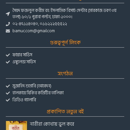
সৈয়দ ফজলুল করীম রহ. ইসলামিক রিসার্চ সেন্টার (মারকাজ ভবণ ৩য়
তলা) ৬০/১ পুরানা পল্টন, ঢাকা-১০০০।
০২-৪৭১১৪০৪০, ০১৬২২২৫৫৫২২
bamuc.com@gmail.com
গুরুত্বপূর্ণ লিংক
ফায়ার সার্ভিস
এম্বুলেন্স সার্ভিস
সংগঠন
মুজাহিদ শুমারি (আবেদন)
হালকায়ে যিকির কমিটির তালিকা
ভিডিও গ্যালারি
প্রকাশিত নতুন বই
নারীরা কোথায় ভুল করে