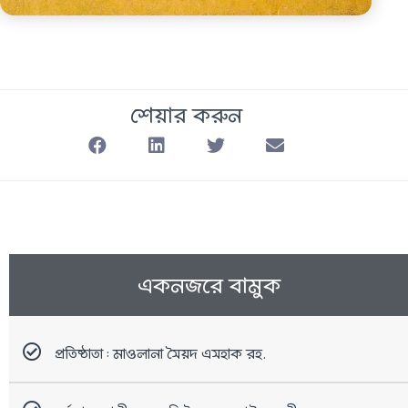
শেয়ার করুন
একনজরে বামুক
প্রতিষ্ঠাতা : মাওলানা সৈয়দ এসহাক রহ.