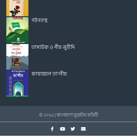
গঠনতন্ত্র
তাসাউফ ও পীর-মুরীদি
ফাযায়েলে তা’লীম
© ২০২১ | বাংলাদেশ মুজাহিদ কমিটি